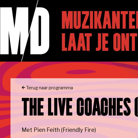
Skip to main content
HOME
Naar homepage
MUZIKANTE
LAAT JE ON
PROGRAMM
Terug naar programma
THE LIVE COACHES 
OVER ONS
Met Pien Feith (Friendly Fire)