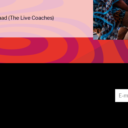
aad (The Live Coaches)