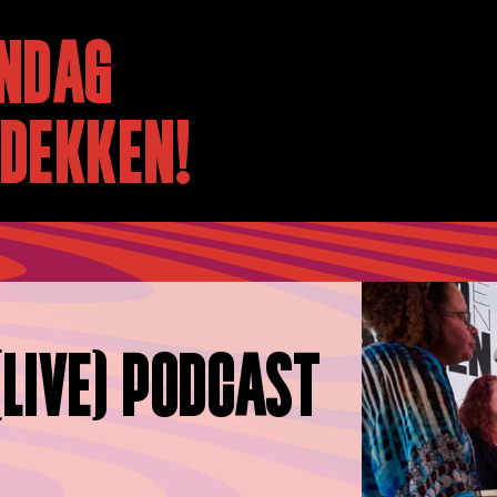
NDAG
TDEKKEN!
A
(LIVE) PODCAST