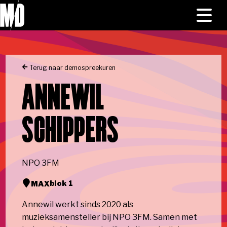
Skip to main content
Naar homepage
HOME
Toggl
menu
NIEUWS
Terug naar demospreekuren
PROGRAMMA
ANNEWIL
MEDIA
SCHIPPERS
OVER ONS
NPO 3FM
blok 1
MAX
Annewil werkt sinds 2020 als
muzieksamensteller bij NPO 3FM. Samen met