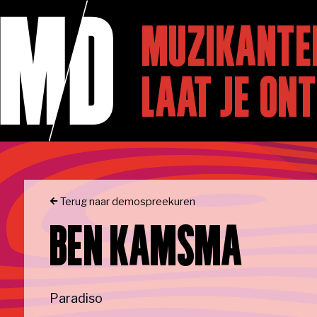
Skip to main content
HOME
Naar homepage
MUZIKANTE
LAAT JE ON
PROGRAMM
Terug naar demospreekuren
BEN KAMSMA
OVER ONS
Paradiso