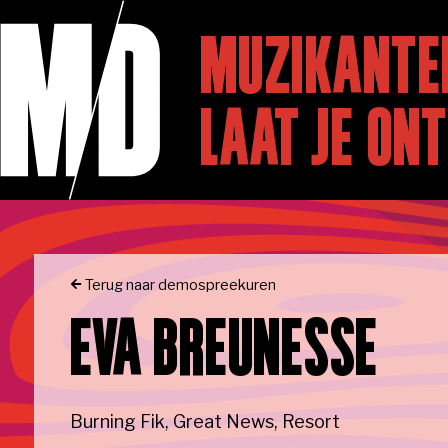
Skip to main content
HOME
Naar homepage
MUZIKANTE
LAAT JE ON
PROGRAMM
Terug naar demospreekuren
EVA BREUNESSE
OVER ONS
Burning Fik, Great News, Resort