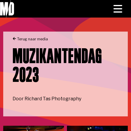
Skip to main content
Naar homepage
HOME
Toggl
menu
NIEUWS
Terug naar media
PROGRAMMA
MUZIKANTENDAG
MEDIA
2023
OVER ONS
Door Richard Tas Photography