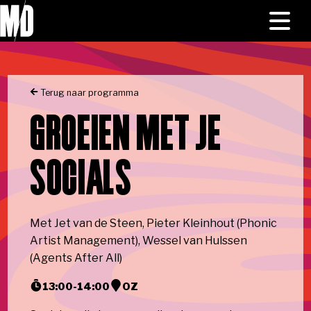
Skip to main content
Naar homepage
HOME
Toggl
menu
NIEUWS
Terug naar programma
PROGRAMMA
GROEIEN MET JE
MEDIA
SOCIALS
OVER ONS
Met Jet van de Steen, Pieter Kleinhout (Phonic
Artist Management), Wessel van Hulssen
(Agents After All)
13:00
-
14:00
OZ